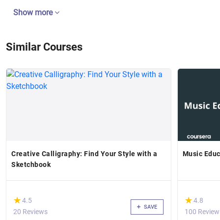
Show more
Similar Courses
Creative Calligraphy: Find Your Style with a
Music Educ
Sketchbook
(*)
(*)
★
★
★
★
4.5
4.8
SAVE
20 Reviews
100 Review