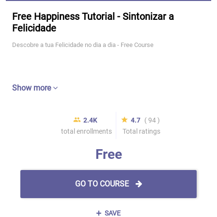
Free Happiness Tutorial - Sintonizar a
Felicidade
Descobre a tua Felicidade no dia a dia - Free Course
Show more
2.4K
4.7
( 94 )
total enrollments
Total ratings
Free
GO TO COURSE
SAVE