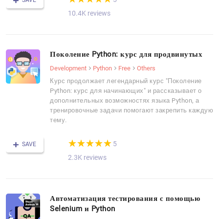
10.4K reviews
Поколение Python: курс для продвинутых
Development
Python
Free
Others
Курс продолжает легендарный курс "Поколение
Python: курс для начинающих" и рассказывает о
дополнительных возможностях языка Python, а
тренировочные задачи помогают закрепить каждую
тему.
(*)
(*)
(*)
(*)
(*)
★
★
★
★
★
★
★
★
★
★
5
SAVE
2.3K reviews
Автоматизация тестирования с помощью
Selenium и Python