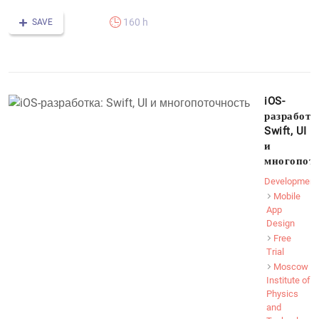
160 h
SAVE
iOS-
разработк
Swift, UI
и
многопот
Development
Mobile
App
Design
Free
Trial
Moscow
Institute of
Physics
and