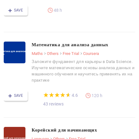
48 h
SAVE
Математика для анализа данных
Maths
Others
Free Trial
Coursera
Заложите фундамент для карьеры в Data Science.
Изучите математические основы анализа данных и
машинного обучения и научитесь применять их на
практике
(*)
(*)
(*)
(*)
(*)
★
★
★
★
★
★
★
★
★
★
4.6
120 h
SAVE
43 reviews
Корейский для начинающих
Language
Others
Free Trial