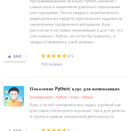
программирования на языке Python, начиная с
самых азов и заканчивая довольно серьезными
конструкциями. После каждого теоретического
видеоурока вы найдете практические задания на
закрепление пройденного материала. Курс
рассчитан и на самых начинающих и для тех, кто
уже знаком с Python, но хотел бы повысить, а
заодно и проверить, свой уровень.
(*)
(*)
(*)
(*)
(*)
★
★
★
★
★
★
★
★
★
★
4.9
SAVE
790 reviews
Поколение Python: курс для начинающих
Development
Python
Free
Others
Курс с кучей тренировочных задач, удобный как
для самостоятельного изучения, так и для работы
в группе в рамках внеурочной деятельности.
(*)
(*)
(*)
(*)
(*)
★
★
★
★
★
★
★
★
★
★
5
SAVE