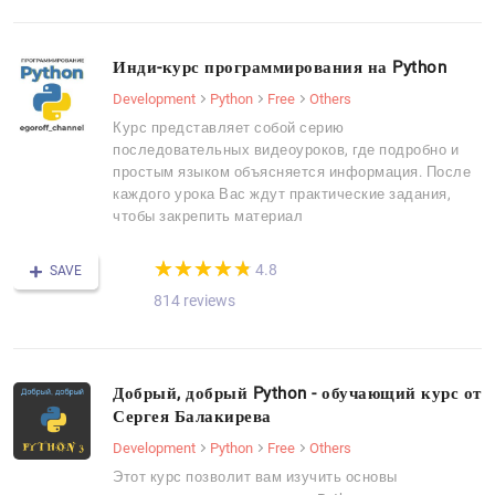
Инди-курс программирования на Python
Development
Python
Free
Others
Курс представляет собой серию
последовательных видеоуроков, где подробно и
простым языком объясняется информация. После
каждого урока Вас ждут практические задания,
чтобы закрепить материал
(*)
(*)
(*)
(*)
(*)
★
★
★
★
★
★
★
★
★
★
4.8
SAVE
814 reviews
Добрый, добрый Python - обучающий курс от
Сергея Балакирева
Development
Python
Free
Others
Этот курс позволит вам изучить основы