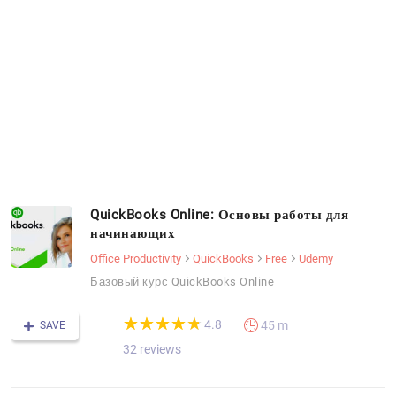
QuickBooks Online: Основы работы для
начинающих
Office Productivity
QuickBooks
Free
Udemy
Базовый курс QuickBooks Online
(*)
(*)
(*)
(*)
(*)
★
★
★
★
★
★
★
★
★
★
4.8
45 m
SAVE
32 reviews