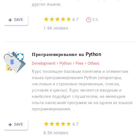
других языках.
(*)
(*)
(*)
(*)
(*)
★
★
★
★
★
★
★
★
★
★
4.7
5 h
SAVE
1.9K reviews
Программирование на Python
Development
Python
Free
Others
Курс посвящен базовым понятиям и элементам
языка программирования Python (операторы,
числовые и строковые переменные, списки,
условия и циклы). Курс является вводным и
наиболее подойдет слушателям, не имеющим
опыта написания программ ни на одном из языков
программирования.
(*)
(*)
(*)
(*)
(*)
★
★
★
★
★
★
★
★
★
★
4.7
SAVE
8.5K reviews