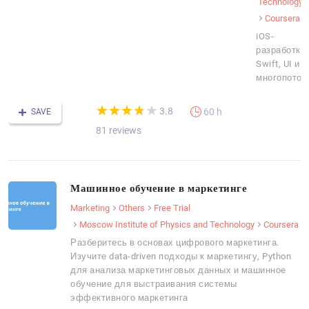
Technology
Coursera
iOS-
разработка:
Swift, UI и
многопоточ
(*)
(*)
(*)
(*)
( )
★
★
★
★
★
★
★
★
★
★
3.8
60 h
SAVE
81 reviews
Машинное обучение в маркетинге
Marketing
Others
Free Trial
Moscow Institute of Physics and Technology
Coursera
Разберитесь в основах цифрового маркетинга.
Изучите data-driven подходы к маркетингу, Python
для анализа маркетинговых данных и машинное
обучение для выстраивания системы
эффективного маркетинга