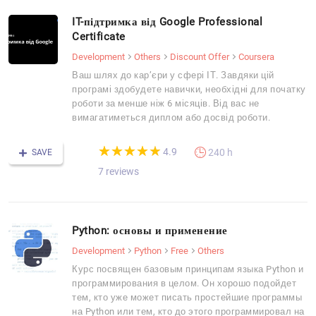
IT-підтримка від Google Professional
Certificate
Development
Others
Discount Offer
Coursera
Ваш шлях до кар’єри у сфері ІТ. Завдяки цій
програмі здобудете навички, необхідні для початку
роботи за менше ніж 6 місяців. Від вас не
вимагатиметься диплом або досвід роботи.
(*)
(*)
(*)
(*)
(*)
★
★
★
★
★
★
★
★
★
★
4.9
240 h
SAVE
7 reviews
Python: основы и применение
Development
Python
Free
Others
Курс посвящен базовым принципам языка Python и
программирования в целом. Он хорошо подойдет
тем, кто уже может писать простейшие программы
на Python или тем, кто до этого программировал на