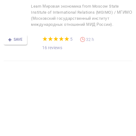
Learn Мировая экономика from Moscow State
Institute of International Relations (MGIMO) / МГИМО
(Московский государственный институт
международных отношений МИД России).
(*)
(*)
(*)
(*)
(*)
★
★
★
★
★
★
★
★
★
★
5
32 h
SAVE
16 reviews