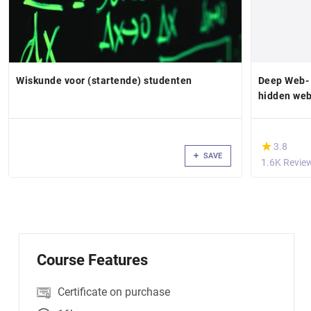
Wiskunde voor (startende) studenten
Deep Web- 
hidden we
(*)
★
★
3.8
SAVE
1.6K Revie
Course Features
Certificate on purchase