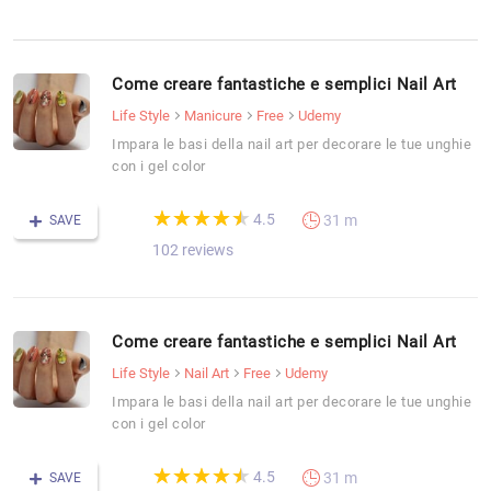
Come creare fantastiche e semplici Nail Art
Life Style
Manicure
Free
Udemy
Impara le basi della nail art per decorare le tue unghie
con i gel color
(*)
(*)
(*)
(*)
(*)
★
★
★
★
★
★
★
★
★
★
4.5
31 m
SAVE
102 reviews
Come creare fantastiche e semplici Nail Art
Life Style
Nail Art
Free
Udemy
Impara le basi della nail art per decorare le tue unghie
con i gel color
(*)
(*)
(*)
(*)
(*)
★
★
★
★
★
★
★
★
★
★
4.5
31 m
SAVE