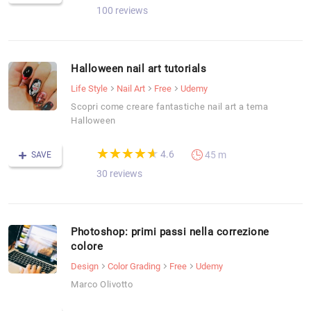
100 reviews
Halloween nail art tutorials
Life Style
Nail Art
Free
Udemy
Scopri come creare fantastiche nail art a tema
Halloween
(*)
(*)
(*)
(*)
(*)
★
★
★
★
★
★
★
★
★
★
4.6
45 m
SAVE
30 reviews
Photoshop: primi passi nella correzione
colore
Design
Color Grading
Free
Udemy
Marco Olivotto