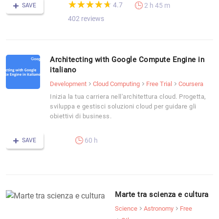
(*)
(*)
(*)
(*)
(*)
★
★
★
★
★
★
★
★
★
★
4.7
2 h 45 m
SAVE
402 reviews
Architecting with Google Compute Engine in
italiano
Development
Cloud Computing
Free Trial
Coursera
Inizia la tua carriera nell'architettura cloud. Progetta,
sviluppa e gestisci soluzioni cloud per guidare gli
obiettivi di business.
60 h
SAVE
Marte tra scienza e cultura
Science
Astronomy
Free