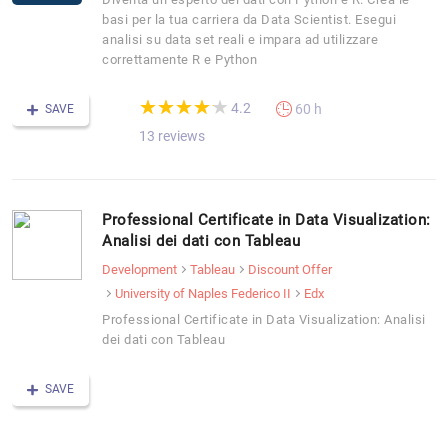
basi per la tua carriera da Data Scientist. Esegui
analisi su data set reali e impara ad utilizzare
correttamente R e Python
(*)
(*)
(*)
(*)
(*)
★
★
★
★
★
★
★
★
★
★
4.2
60 h
SAVE
13 reviews
Professional Certificate in Data Visualization:
Analisi dei dati con Tableau
Development
Tableau
Discount Offer
University of Naples Federico II
Edx
Professional Certificate in Data Visualization: Analisi
dei dati con Tableau
SAVE