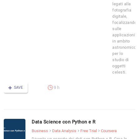
legati alla
fotografia
digitale,
focalizzandos
sulle
applicazioni
in ambito
astronomico
per lo
studio di
oggetti
celesti.
9 h
SAVE
Data Science con Python e R
Business
Data Analysis
Free Trial
Coursera
Diventa un esperto dei dati con Python e R. Crea le