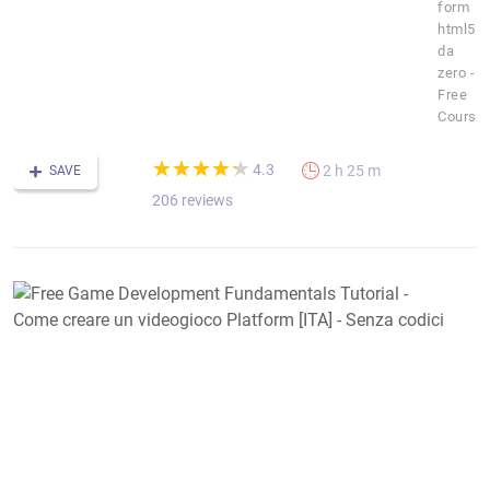
form
html5
da
zero -
Free
Course
(*)
(*)
(*)
(*)
(*)
★
★
★
★
★
★
★
★
★
★
4.3
2 h 25 m
SAVE
206 reviews
F
G
D
F
T
-
C
c
u