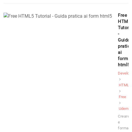
Free
HTML
Tutori
-
Guida
pratic
ai
form
html5
Develop
HTML
Free
Udemy
Creare
e
formatt