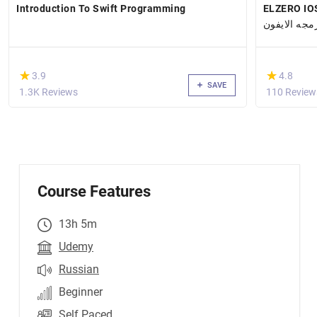
Introduction To Swift Programming
ELZERO IOS 
مجه الايفون
(*)
(*)
★
★
★
★
3.9
4.8
SAVE
1.3K Reviews
110 Review
Course Features
13h 5m
Udemy
Russian
Beginner
Self Paced