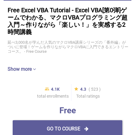
Free Excel VBA Tutorial - Excel VBA[第0弾]ゲ
ームでわかる、マクロVBAプログラミング超
入門～作りながら「楽しい！」を実感する2
時間講義
延べ3,000名が学んだ人気のマクロVBA講座シリーズの「番外編」が
ついに登場！ゲームを作りながらマクロVBAに入門できるエントリー
コース。 - Free Course
Show more
4.1K
4.3
( 523 )
total enrollments
Total ratings
Free
GO TO COURSE