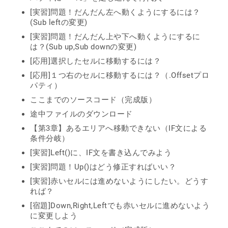
[実習]問題！だんだん左へ動くようにするには？
(Sub leftの変更)
[実習]問題！だんだん上や下へ動くようにするに
は？(Sub up,Sub downの変更)
[応用]選択したセルに移動するには？
[応用]１つ右のセルに移動するには？（.Offsetプロ
パティ）
ここまでのソースコード（完成版）
途中ファイルのダウンロード
【第3章】あるエリアへ移動できない（IF文による
条件分岐）
[実習]Left()に、IF文を書き込んでみよう
[実習]問題！Up()はどう修正すればいい？
[実習]赤いセルには進めないようにしたい。どうす
れば？
[宿題]Down,Right,Leftでも赤いセルに進めないよう
に変更しよう