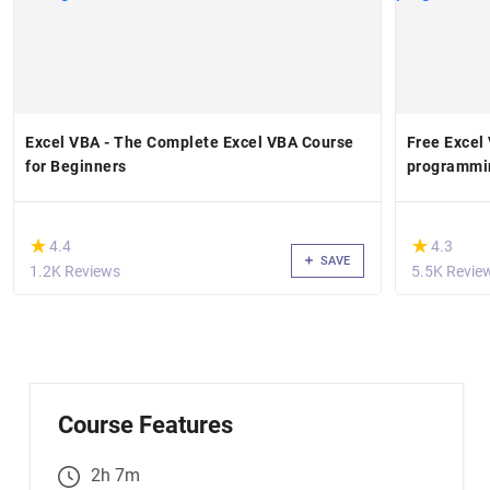
Excel VBA - The Complete Excel VBA Course
Free Excel
for Beginners
programmin
(*)
(*)
★
★
★
★
4.4
4.3
SAVE
1.2K Reviews
5.5K Revie
Course Features
2h 7m