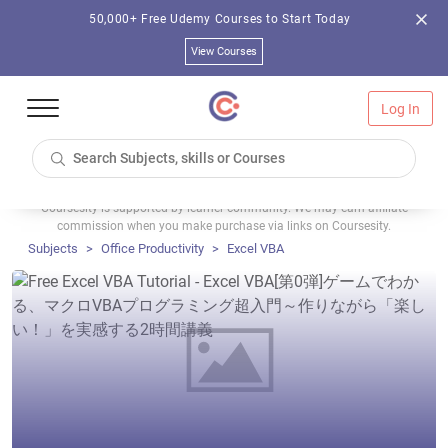
50,000+ Free Udemy Courses to Start Today
View Courses
Log In
Coursesity is supported by learner community. We may earn affiliate
commission when you make purchase via links on Coursesity.
Subjects
Office Productivity
Excel VBA