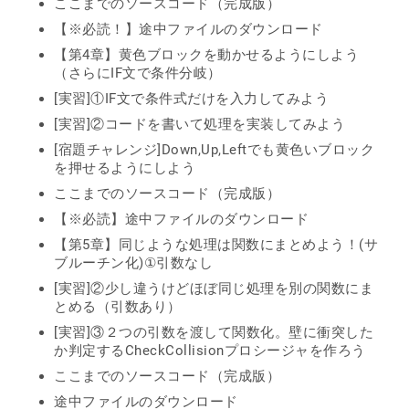
ここまでのソースコード（完成版）
【※必読！】途中ファイルのダウンロード
【第4章】黄色ブロックを動かせるようにしよう
（さらにIF文で条件分岐）
[実習]①IF文で条件式だけを入力してみよう
[実習]②コードを書いて処理を実装してみよう
[宿題チャレンジ]Down,Up,Leftでも黄色いブロック
を押せるようにしよう
ここまでのソースコード（完成版）
【※必読】途中ファイルのダウンロード
【第5章】同じような処理は関数にまとめよう！(サ
ブルーチン化)①引数なし
[実習]②少し違うけどほぼ同じ処理を別の関数にま
とめる（引数あり）
[実習]③２つの引数を渡して関数化。壁に衝突した
か判定するCheckCollisionプロシージャを作ろう
ここまでのソースコード（完成版）
途中ファイルのダウンロード