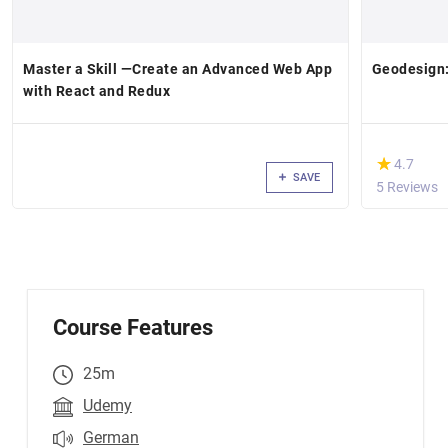
Master a Skill —Create an Advanced Web App
Geodesign:
with React and Redux
(*)
★
★
4.7
SAVE
5 Reviews
Course Features
25m
Udemy
German