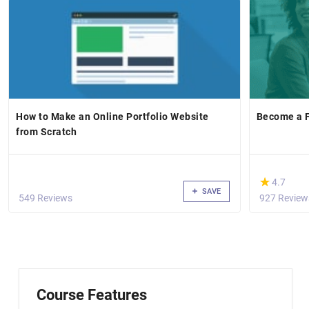
How to Make an Online Portfolio Website
Become a F
from Scratch
(*)
★
★
4.7
SAVE
549 Reviews
927 Review
Course Features