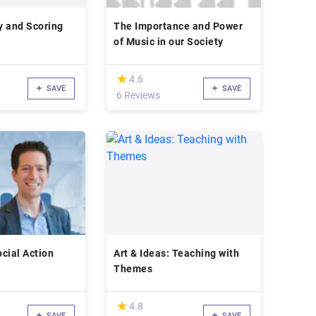
y and Scoring
The Importance and Power
of Music in our Society
(*)
★
★
4.6
SAVE
SAVE
6 Reviews
cial Action
Art & Ideas: Teaching with
Themes
(*)
★
★
4.8
SAVE
SAVE