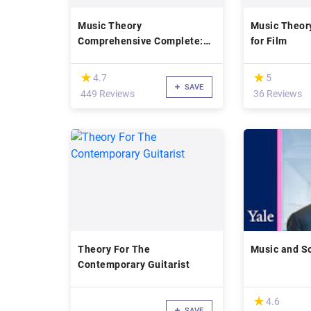
Music Theory
Music Theor
Comprehensive Complete:
for Film
Part 7, 8, & 9
(*)
(*)
★
★
★
★
4.7
5
SAVE
449 Reviews
36 Reviews
Theory For The
Music and So
Contemporary Guitarist
(*)
★
★
4.6
SAVE