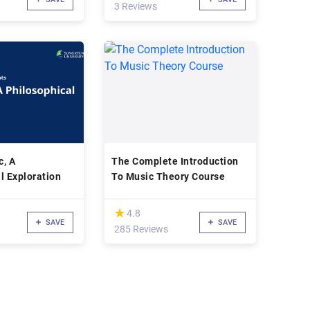
3 Reviews
c, A
The Complete Introduction
l Exploration
To Music Theory Course
(*)
★
★
4.8
SAVE
SAVE
285 Reviews