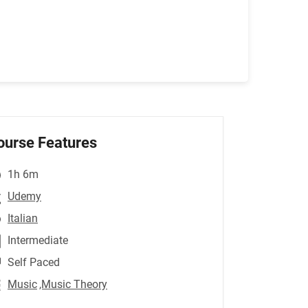
ourse Features
1h 6m
Udemy
Italian
Intermediate
Self Paced
Music
,Music Theory