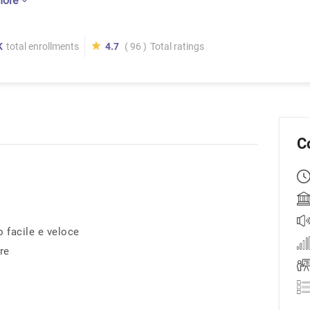
more
K
total enrollments
4.7
( 96 )
Total ratings
C
 facile e veloce
re