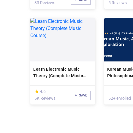
33 Reviews
5 Reviews
Learn Electronic Music
Korean Musi
Theory (Complete Music
Philosophica
Course)
(*)
★
★
4.6
SAVE
6K Reviews
52+ enrolled