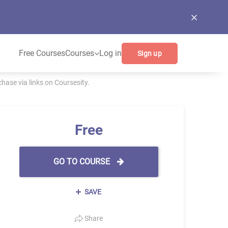
Free Courses
Courses
Log in
Sign up
ase via links on Coursesity.
Free
GO TO COURSE
SAVE
Share