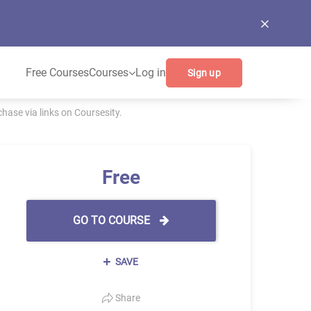
Free Courses
Courses
Log in
Sign up
ase via links on Coursesity.
Free
GO TO COURSE
SAVE
Share