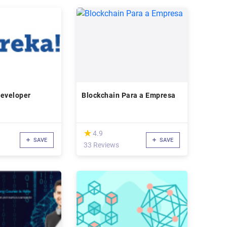
Developer
Blockchain Para a Empresa
(*)
★
★
4.9
SAVE
SAVE
33 Reviews