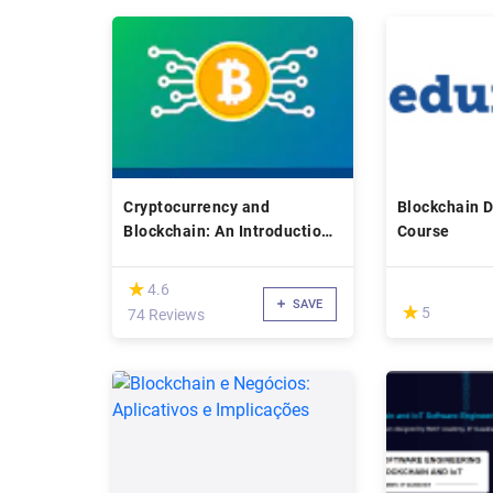
Cryptocurrency and
Blockchain 
Blockchain: An Introduction
Course
to Digital Currencies
(*)
★
★
4.6
SAVE
(*)
★
★
5
74 Reviews