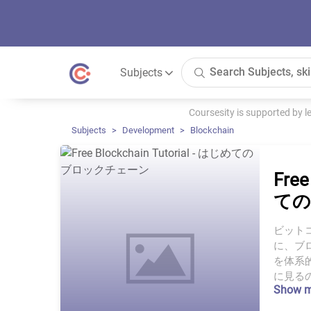
Subjects
Coursesity is supported by 
Subjects
Development
Blockchain
Free
ての
ビット
に、ブ
を体系
に見るのに
Show 