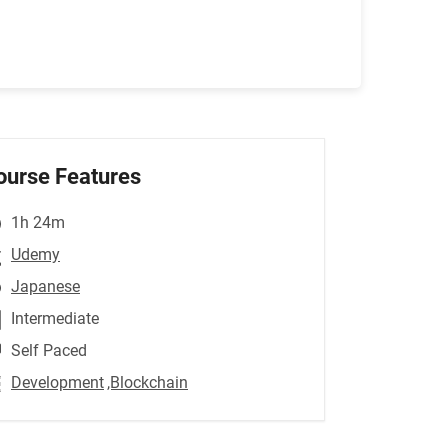
ourse Features
1h 24m
Udemy
Japanese
Intermediate
Self Paced
Development
,Blockchain