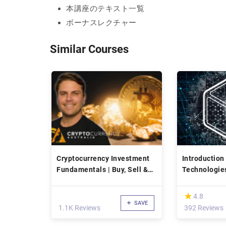
本講座のテキスト一覧
ボーナスレクチャー
Similar Courses
Cryptocurrency Investment
Introduction
Fundamentals | Buy, Sell &
Technologie
Store
(*)
★
★
4.8
SAVE
1.1K Reviews
392 Reviews