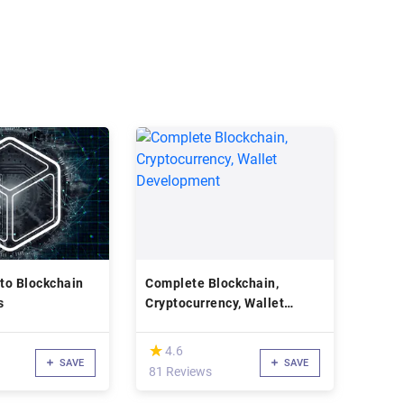
 to Blockchain
Complete Blockchain,
s
Cryptocurrency, Wallet
Development
(*)
★
★
4.6
SAVE
SAVE
81 Reviews