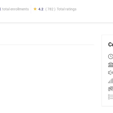
K
total enrollments
4.2
( 782 )
Total ratings
C