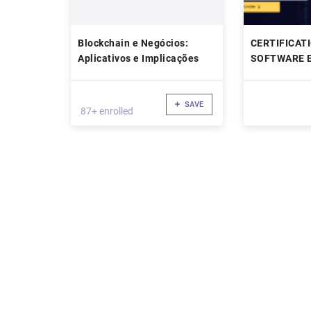
Blockchain e Negócios:
CERTIFICATI
Aplicativos e Implicações
SOFTWARE 
FOR CLOUD,
AND IoT
SAVE
87+ enrolled