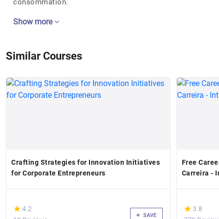
consommation.
Show more
Similar Courses
Crafting Strategies for Innovation Initiatives
Free Caree
for Corporate Entrepreneurs
Carreira -
(*)
(*)
★
★
★
★
4.2
3.8
SAVE