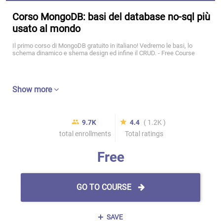
Corso MongoDB: basi del database no-sql più
usato al mondo
Il primo corso di MongoDB gratuito in italiano! Vedremo le basi, lo
schema dinamico e shema design ed infine il CRUD. - Free Course
Show more
9.7K
4.4
( 1.2K )
total enrollments
Total ratings
Free
GO TO COURSE
SAVE