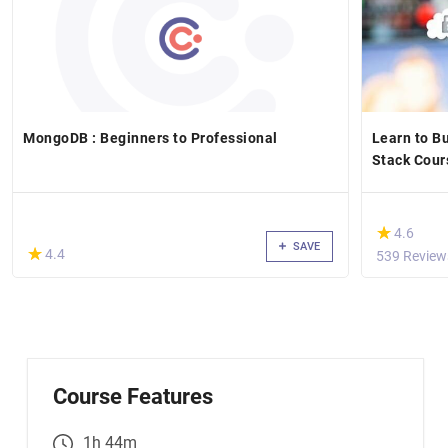
MongoDB : Beginners to Professional
Learn to B
Stack Cour
(*)
★
★
4.6
SAVE
(*)
★
★
4.4
539 Review
Course Features
1h 44m