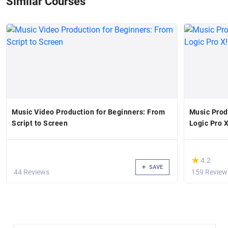
Similar Courses
Music Video Production for Beginners: From
Music Produ
Script to Screen
Logic Pro X
(*)
★
★
4.2
SAVE
44 Reviews
159 Review