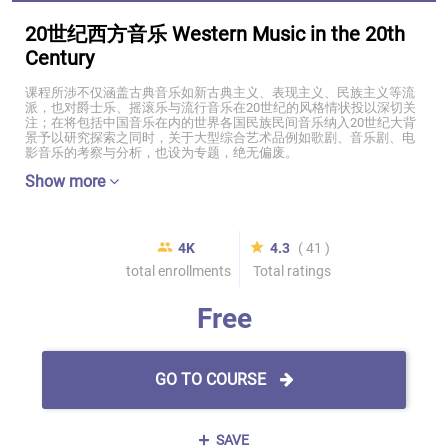
20世纪西方音乐 Western Music in the 20th
Century
课程所涉不仅涵盖古典音乐如新古典主义、表现主义、民族主义等流
派，也对爵士乐、摇滚乐与流行音乐在20世纪的风格情状投以深切关
注；在将包括中国音乐在内的世界各国民族民间音乐纳入20世纪大背
景予以研究探索之同时，关于大型综合艺术品例如歌剧、音乐剧、电
影音乐的考察与分析，也设为专题，绝无偏废。
Show more
4K
4.3
( 41 )
total enrollments
Total ratings
Free
GO TO COURSE
SAVE