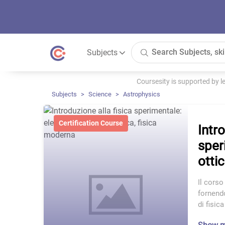
Subjects
Coursesity is supported by 
Subjects
Science
Astrophysics
Certification Course
Intro
sper
otti
Il corso
fornendo
di fisica