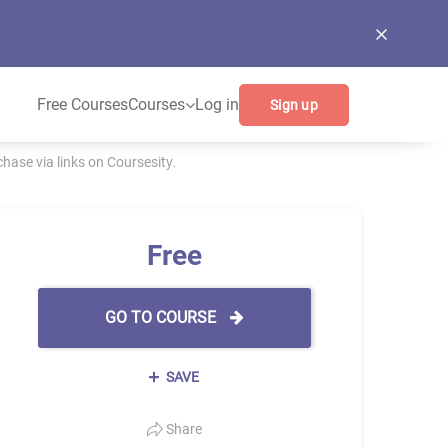
Free Courses
Courses
Log in
Sign up
ase via links on Coursesity.
Free
GO TO COURSE
SAVE
Share