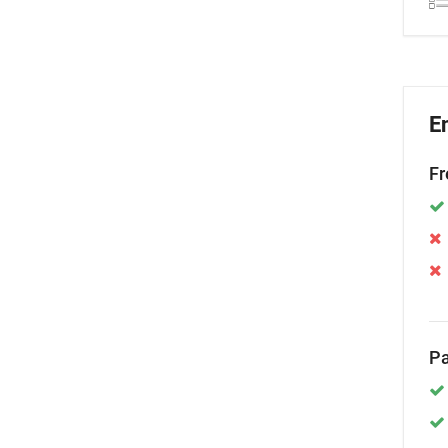
E
Fr
Pa