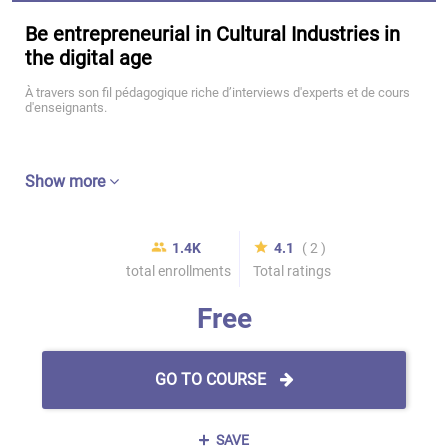
Be entrepreneurial in Cultural Industries in
the digital age
À travers son fil pédagogique riche d’interviews d'experts et de cours
d'enseignants.
Show more
1.4K
4.1
( 2 )
total enrollments
Total ratings
Free
GO TO COURSE
SAVE