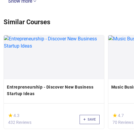
Show more
Similar Courses
Entrepreneurship - Discover New Business
Music Busi
Startup Ideas
(*)
(*)
★
★
★
★
4.3
4.7
SAVE
432 Reviews
70 Reviews